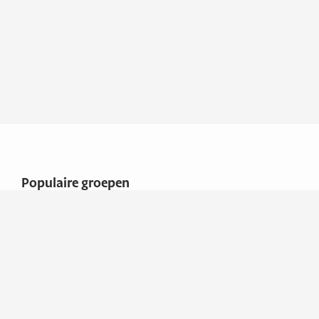
Populaire groepen
Boten
Overige
Adresgegevens
Boatworld XL