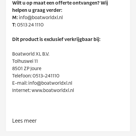
Wilt u op maat een offerte ontvangen? Wij
helpen u graag verder:
M:
info@boatworldxl.nl
T:
0513 24 1110
Dit product is exclusief verkrijgbaar bij:
Boatworld XL B.V.
Tolhuswei 11
8501 ZP Joure
Telefoon: 0513-241110
E-mail: info@boatworldxl.nl
Internet: www.boatworldxl.nl
Trefwoorden: Corsiva, Rhea, Admiral, Wato, Van
Vossen, Waterspoor, Sloep, Topcraft, Lago Amore,
Lees meer
Oud Huijzer, Wiedesloep, Meersloep, Clever, Primeur,
Aqua, Minn Kota, Kruger, Remus, Gentle, Liberty,