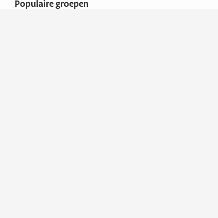
Populaire groepen
Boten
Overige
Adresgegevens
Boatworld XL
TolhÃ»swei 11
8501 ZP JOURE
Nederland
Contactgegevens
Telefoon
0513-
241110
E-mail
info@boatworldxl.nl
KVK-nummer