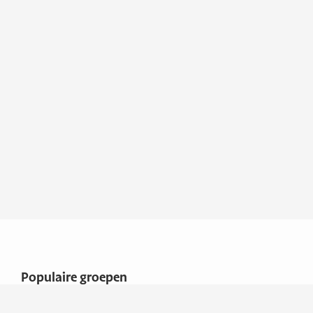
Prijzen zijn incl. verplichte documenten en
rijklaarmaken
Populaire groepen
Aanhangers