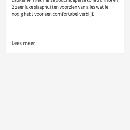
badkamer met riante douche, aparte toiletruimte en
2 zeer luxe slaaphutten voorzien van alles wat je
nodig hebt voor een comfortabel verblijf.
Deze voorraad boot is voorzien van:
Lees meer
Groot luik in master bedroom
Aluminium zijdeur in de cabine (in kleur) naast
stuurstand
Verlengd zwemplateau
Boiler (40 ltr)
Boeganker met afstandbediening en
kettingteller
Hydraulische besturing
Buitendouche
Dekwaspomp
Electrische toilet
Boegschroef