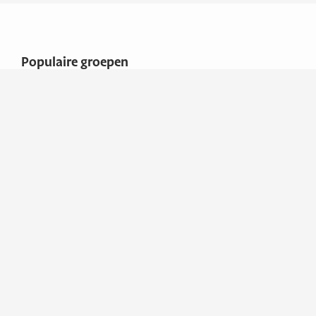
Populaire groepen
Boten
Overige
Adresgegevens
Van Leijen Watersport
B.V.
Industrieweg 7e
1613 KV GROOTEBROEK
Nederland
Contactgegevens
Telefoon
06 83