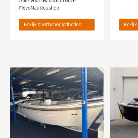
Alles voor uw boot in onze
FlevoNautica shop
Bekijk bootbenodigdheden