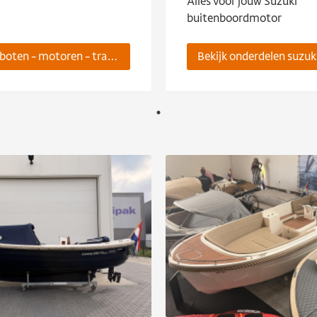
Alles voor jouw Suzuki
buitenboordmotor
Bekijk boten - motoren - trailers