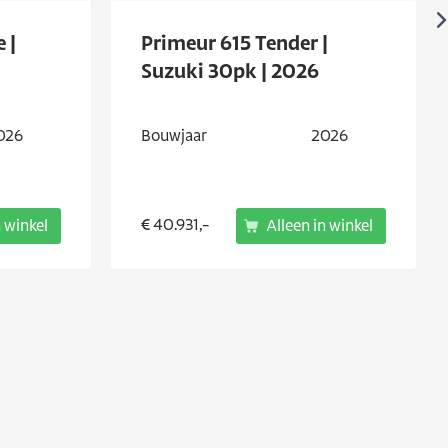
 |
Primeur 615 Tender |
Suzuki 30pk | 2026
026
Bouwjaar
2026
€ 40.931,-
n winkel
Alleen in winkel