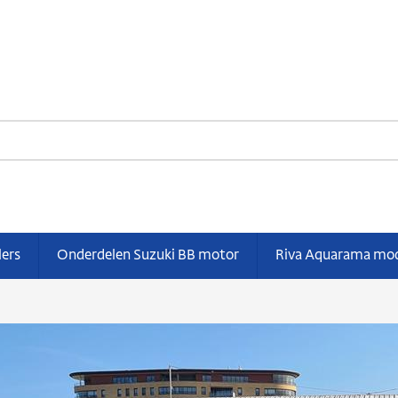
lers
Onderdelen Suzuki BB motor
Riva Aquarama mo